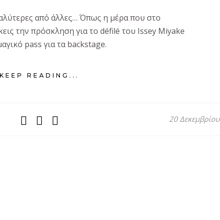
καλύτερες από άλλες… Όπως η μέρα που στο
ις την πρόσκληση για τo défilé του Issey Miyake
μαγικό pass για τα backstage.
KEEP READING...
20 Δεκεμβρίου