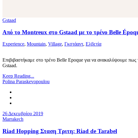
Gstaad
Από το Montreux στο Gstaad με το τρένο Belle Époq
Experience
,
Mountain
,
Village
,
Γκστάαντ
,
Ελβετία
Επιβιβαστήκαμε στο τρένο Belle Epoque για να ανακαλύψουμε πως τ
Gstaad.
Keep Reading...
Polina Paraskevopoulou
26 Δεκεμβρίου 2019
Marrakech
Riad Hopping Σταση Τριτη: Riad de Tarabel