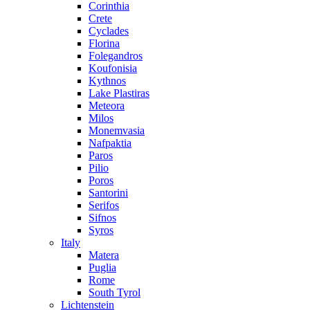
Corinthia
Crete
Cyclades
Florina
Folegandros
Koufonisia
Kythnos
Lake Plastiras
Meteora
Milos
Monemvasia
Nafpaktia
Paros
Pilio
Poros
Santorini
Serifos
Sifnos
Syros
Italy
Matera
Puglia
Rome
South Tyrol
Lichtenstein