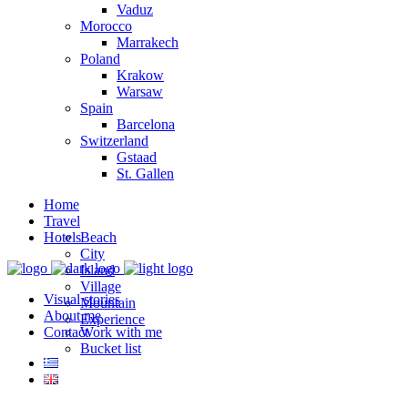
Vaduz
Morocco
Marrakech
Poland
Krakow
Warsaw
Spain
Barcelona
Switzerland
Gstaad
St. Gallen
Home
Travel
Hotels
Beach
City
Island
Village
Visual stories
Mountain
About me
Experience
Contact
Work with me
Bucket list