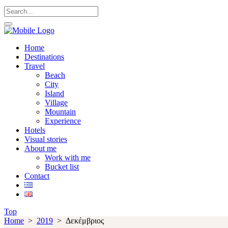
Home
Destinations
Travel
Beach
City
Island
Village
Mountain
Experience
Hotels
Visual stories
About me
Work with me
Bucket list
Contact
Top
Home
>
2019
>
Δεκέμβριος