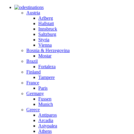
destinations
Austria
Arlberg
Hallstatt
Innsbruck
Saltzburg
Styria
Vienna
Bosnia & Herzegovina
Mostar
Brazil
Fortaleza
Finland
Tampere
France
Paris
Germany
Fussen
Munich
Greece
Antiparos
Arcadia
Astypalea
Athens