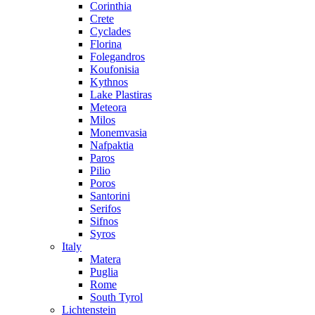
Corinthia
Crete
Cyclades
Florina
Folegandros
Koufonisia
Kythnos
Lake Plastiras
Meteora
Milos
Monemvasia
Nafpaktia
Paros
Pilio
Poros
Santorini
Serifos
Sifnos
Syros
Italy
Matera
Puglia
Rome
South Tyrol
Lichtenstein