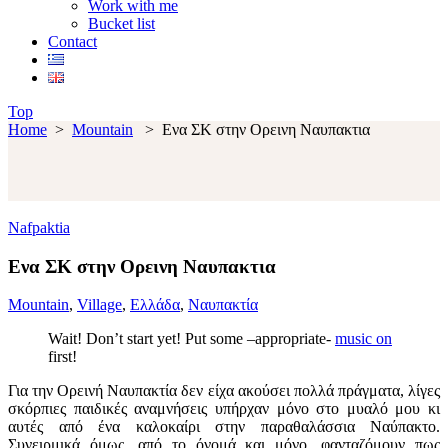
Work with me
Bucket list
Contact
Top
Home
>
Mountain
>
Ενα ΣΚ στην Ορεινη Ναυπακτια
Nafpaktia
Ενα ΣΚ στην Ορεινη Ναυπακτια
Mountain
,
Village
,
Ελλάδα
,
Ναυπακτία
Wait! Don’t start yet! Put some –appropriate-
music on
first!
Για την Ορεινή Ναυπακτία δεν είχα ακούσει πολλά πράγματα, λίγες
σκόρπιες παιδικές αναμνήσεις υπήρχαν μόνο στο μυαλό μου κι
αυτές από ένα καλοκαίρι στην παραθαλάσσια Ναύπακτο.
Συνειρμικά όμως, από το όνομά και μόνο, φανταζόμουν πως