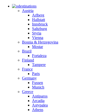
destinations
Austria
Arlberg
Hallstatt
Innsbruck
Saltzburg
Styria
Vienna
Bosnia & Herzegovina
Mostar
Brazil
Fortaleza
Finland
Tampere
France
Paris
Germany
Fussen
Munich
Greece
Antiparos
Arcadia
Astypalea
Athens