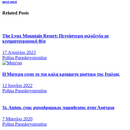
next post
Related Posts
The Lynx Mountain Resort: Πεντάστερη φιλοξενία με
κινηματογραφική θέα
17 Απριλίου 2023
Polina Paraskevopoulou
H Ματερα ειναι το πιο καλα κρυμμενο μυστικο της Ιταλιας
12 Ιουνίου 2022
Polina Paraskevopoulou
St. Anton, ενας χιονοδρομικος παραδεισος στην Αυστρια
7 Μαρτίου 2020
Polina Paraskevopoulou