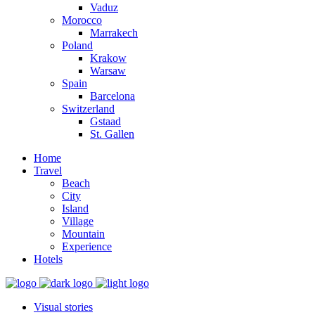
Vaduz
Morocco
Marrakech
Poland
Krakow
Warsaw
Spain
Barcelona
Switzerland
Gstaad
St. Gallen
Home
Travel
Beach
City
Island
Village
Mountain
Experience
Hotels
Visual stories