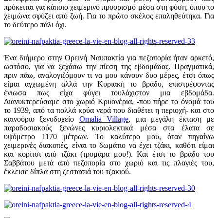
πρόκειται για κάποιο χειμερινό προορισμό μέσα στη φύση, όπου το
χειμώνα σφύζει από ζωή. Για το πρώτο σκέλος επαληθεύτηκα. Για
το δεύτερο πάλι όχι.
Ένα διήμερο στην Ορεινή Ναυπακτία για πεζοπορία ήταν αρκετό,
ωστόσο, για να ξεχάσω την πίεση της εβδομάδας. Πραγματικά,
πριν πάω, αναλογιζόμουν τι να μου κάνουν δυο μέρες, έτσι όπως
είμαι αγχωμένη αλλά την Κυριακή το βράδυ, επιστρέφοντας
ένιωσα πως είχα φύγει τουλάχιστον μια εβδομάδα.
Διανυκτερεύσαμε στο χωριό Κρυονέρια, -που πήρε το όνομά του
το 1939, από τα πολλά κρύα νερά που διαθέτει η περιοχή- και στο
καινούριο ξενοδοχείο
Omalia Village
, μια μεγάλη έκταση με
παραδοσιακούς ξενώνες κυριολεκτικά μέσα στα έλατα σε
υψόμετρο 1170 μέτρων. Το καλύτερο μου, όταν πηγαίνω
χειμερινές διακοπές, είναι το δωμάτιο να έχει τζάκι, καθότι είμαι
και κορίτσι από τζάκι (τρομάρα μου!). Και έτσι το βράδυ του
Σαββάτου μετά από πεζοπορία στο χωριό και τις πλαγιές του,
έκλεισε δίπλα στη ζεστασιά του τζακιού.