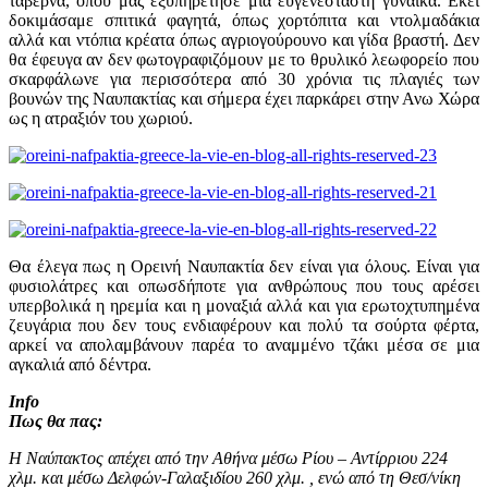
ταβέρνα, όπου μας εξυπηρέτησε μια ευγενέσταστη γυναίκα. Εκεί
δοκιμάσαμε σπιτικά φαγητά, όπως χορτόπιτα και ντολμαδάκια
αλλά και ντόπια κρέατα όπως αγριογούρουνο και γίδα βραστή. Δεν
θα έφευγα αν δεν φωτογραφιζόμουν με το θρυλικό λεωφορείο που
σκαρφάλωνε για περισσότερα από 30 χρόνια τις πλαγιές των
βουνών της Ναυπακτίας και σήμερα έχει παρκάρει στην Ανω Χώρα
ως η ατραξιόν του χωριού.
Θα έλεγα πως η Ορεινή Ναυπακτία δεν είναι για όλους. Είναι για
φυσιολάτρες και οπωσδήποτε για ανθρώπους που τους αρέσει
υπερβολικά η ηρεμία και η μοναξιά αλλά και για ερωτοχτυπημένα
ζευγάρια που δεν τους ενδιαφέρουν και πολύ τα σούρτα φέρτα,
αρκεί να απολαμβάνουν παρέα το αναμμένο τζάκι μέσα σε μια
αγκαλιά από δέντρα.
Info
Πως θα πας:
Η Ναύπακτος απέχει από την Αθήνα μέσω Ρίου – Αντίρριου 224
χλμ. και μέσω Δελφών-Γαλαξιδίου 260 χλμ. , ενώ από τη Θεσ/νίκη