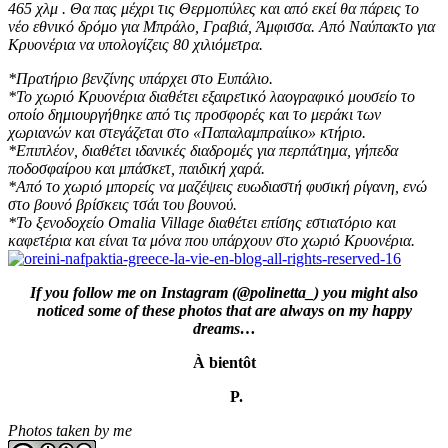
465 χλμ . Θα πας μέχρι τις Θερμοπύλες και από εκεί θα πάρεις το
νέο εθνικό δρόμο για Μπράλο, Γραβιά, Άμφισσα. Από Ναύπακτο για
Κρυονέρια να υπολογίζεις 80 χιλιόμετρα.
*Πρατήριο βενζίνης υπάρχει στο Ευπάλιο.
*Το χωριό Κρυονέρια διαθέτει εξαιρετικό λαογραφικό μουσείο το
οποίο δημιουργήθηκε από τις προσφορές και το μεράκι των
χωριανών και στεγάζεται στο «Παπαλαμπραίικο» κτήριο.
*Επιπλέον, διαθέτει ιδανικές διαδρομές για περπάτημα, γήπεδα
ποδοσφαίρου και μπάσκετ, παιδική χαρά.
*Από το χωριό μπορείς να μαζέψεις ευωδιαστή φυσική ρίγανη, ενώ
στο βουνό βρίσκεις τσάι του βουνού.
*Το ξενοδοχείο Omalia Village διαθέτει επίσης εστιατόριο και
καφετέρια και είναι τα μόνα που υπάρχουν στο χωριό Κρυονέρια.
If you follow me on Instagram (@polinetta_) you might also
noticed some of these photos that are always on my happy
dreams…
À bientôt
P.
Photos taken by me