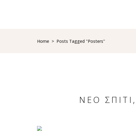
HOME
TRAVEL
HOTELS
DESTINATIONS
Home
>
Posts Tagged "posters"
ΝΈΟ ΣΠΊΤΙ